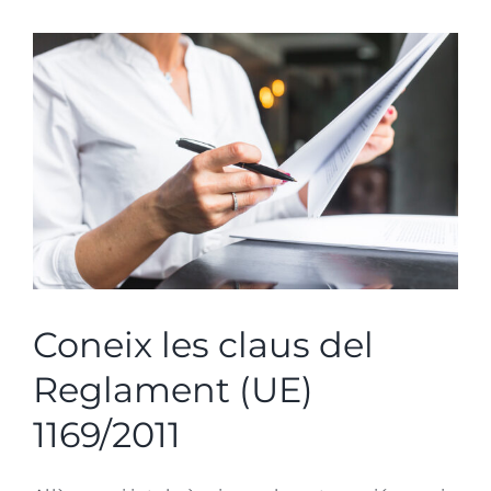
de
la
tecnología
mejora
el
funcionamiento
del
restaurante
Coneix les claus del
Reglament (UE)
1169/2011