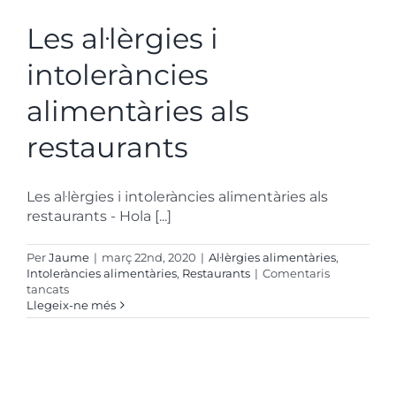
Les al·lèrgies i
intoleràncies
alimentàries als
restaurants
Les al·lèrgies i intoleràncies alimentàries als
restaurants - Hola [...]
Per
Jaume
|
març 22nd, 2020
|
Al·lèrgies alimentàries
,
Intoleràncies alimentàries
,
Restaurants
|
Comentaris
a
tancats
Las
Llegeix-ne més
alergias
e
intolerancias
alimentarias
en