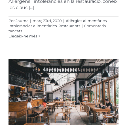
Al·lèrgens i intoleràncies en la restauració, coneix
les claus [...]
Per
Jaume
|
març 23rd, 2020
|
Al·lèrgies alimentàries
,
Intoleràncies alimentàries
,
Restaurants
|
Comentaris
a
tancats
Conoce
Llegeix-ne més
las
claves
del
Reglamento
(UE)
1169/2011