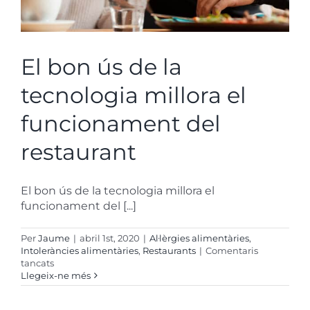
El bon ús de la
tecnologia millora el
funcionament del
restaurant
El bon ús de la tecnologia millora el
funcionament del [...]
Per
Jaume
|
abril 1st, 2020
|
Al·lèrgies alimentàries
,
Intoleràncies alimentàries
,
Restaurants
|
Comentaris
a
tancats
El
Llegeix-ne més
buen
uso