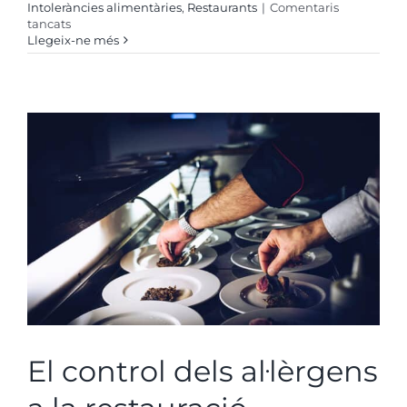
Intoleràncies alimentàries
,
Restaurants
|
Comentaris
a
tancats
Aprobada
Llegeix-ne més
en
Perú
la
reanudación
de
los
Restaurantes
El control dels al·lèrgens