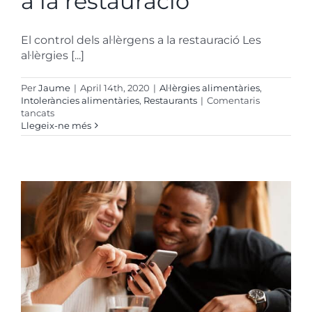
a la restauració
El control dels al·lèrgens a la restauració Les
al·lèrgies [...]
Per
Jaume
|
April 14th, 2020
|
Al·lèrgies alimentàries
,
Intoleràncies alimentàries
,
Restaurants
|
Comentaris
a
tancats
El
Llegeix-ne més
control
de
los
alérgenos
en
la
restauración