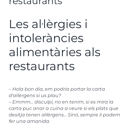
restaurants
Les al·lèrgies i
intoleràncies
alimentàries als
restaurants
–
Hola bon dia, em podria portar la carta
d'al·lèrgens si us plau?
– Emmm… disculpi, no en tenim, si es mira la
carta puc anar a cuina a veure si els plats que
desitja tenen al·lèrgens… Sinó, sempre li podem
fer una amanida.