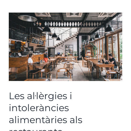
Veure
imatge
més
gran
Les al·lèrgies i
intoleràncies
alimentàries als