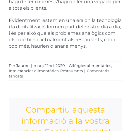
hagi de fer i només s'hagi de fer una vegada per
a tots els clients.
Evidentment, estem en una era on la tecnologia
i la digitalització formen part del nostre dia a dia,
i és per això que els problemes analògics com
els que hi ha actualment als restaurants, cada
cop més, haurien d'anar a menys.
Per
Jaume
|
març 22nd, 2020
|
Al·lèrgies alimentàries
,
Intoleràncies alimentàries
,
Restaurants
|
Comentaris
a
tancats
Las
alergias
e
intolerancias
alimentarias
Compartiu aquesta
en
los
restaurantes
informació a la vostra