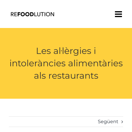
Saltar
al
contenido
Les al·lèrgies i
intoleràncies alimentàries
als restaurants
Següent