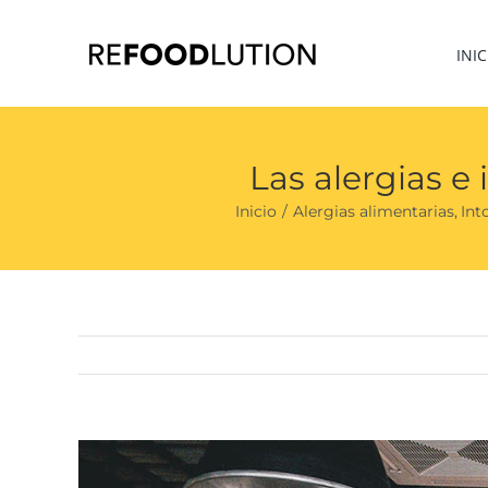
Saltar
al
INIC
contenido
Las alergias e 
Inicio
Alergias alimentarias
Int
Ver
imagen