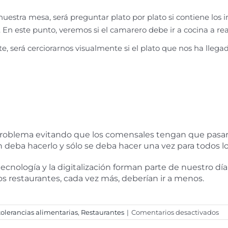
stra mesa, será preguntar plato por plato si contiene los in
. En este punto, veremos si el camarero debe ir a cocina a re
e, será cerciorarnos visualmente si el plato que nos ha llega
problema evitando que los comensales tengan que pasar 
n deba hacerlo y sólo se deba hacer una vez para todos lo
ología y la digitalización forman parte de nuestro día a
s restaurantes, cada vez más, deberían ir a menos.
en
tolerancias alimentarias
,
Restaurantes
|
Comentarios desactivados
La