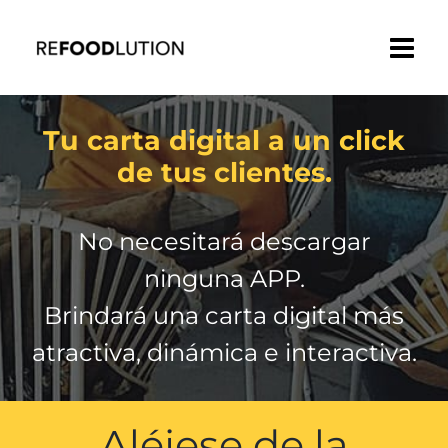
Saltar
al
contenido
Tu carta digital a un click
de tus clientes.
No necesitará descargar
ninguna APP.
Brindará una carta digital más
atractiva, dinámica e interactiva.
Aléjese de la