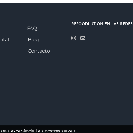
futuro
es
la
Carta
REFOODLUTION EN LAS REDES
QR
FAQ
ital
Blog
Contacto
 seva experiència i els nostres serveis,