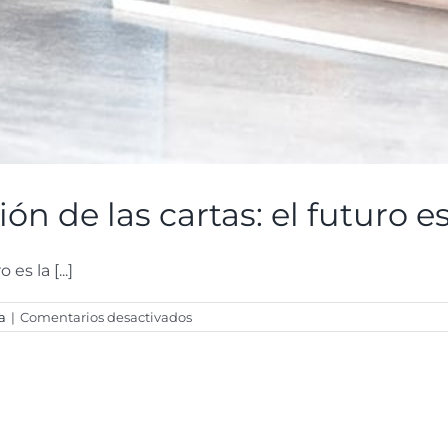
ión de las cartas: el futuro e
es la [...]
en
a
|
Comentarios desactivados
La
inevitable
digitalización
de
las
cartas:
el