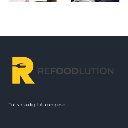
funciona
en la
del
antes
restauración
restauran
Tu carta digital a un paso