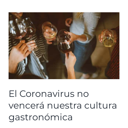
Ver
imagen
más
grande
El Coronavirus no
vencerá nuestra cultura
gastronómica