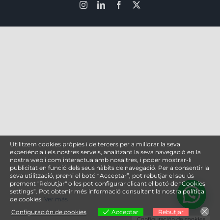
Instagram
LinkedIn
Facebook
X
Utilitzem cookies pròpies i de tercers per a millorar la seva
experiència i els nostres serveis, analitzant la seva navegació en la
nostra web i com interactua amb nosaltres, i poder mostrar-li
publicitat en funció dels seus hàbits de navegació. Per a consentir la
seva utilització, premi el botó “Acceptar”, pot rebutjar el seu ús
prement "Rebutjar" o les pot configurar clicant el botó de “Cookies
settings”. Pot obtenir més informació consultant la nostra política
de cookies.
Ver más
Configuración de cookies
Acceptar
Rebutjar
Configuración de cookies