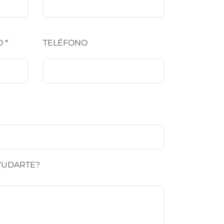
 *
TELÉFONO
YUDARTE?