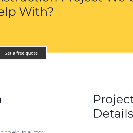
elp With?
Get a free quote
a
Projec
Detail
ing elit. In auctor