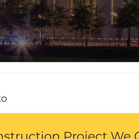
to
struction Project We 