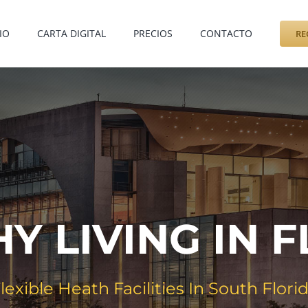
IO
CARTA DIGITAL
PRECIOS
CONTACTO
RE
Y LIVING IN 
lexible Heath Facilities In South Flori