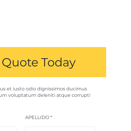
 Quote Today
us et iusto odio dignissimos ducimus
tium voluptatum deleniti atque corrupti
APELLIDO *