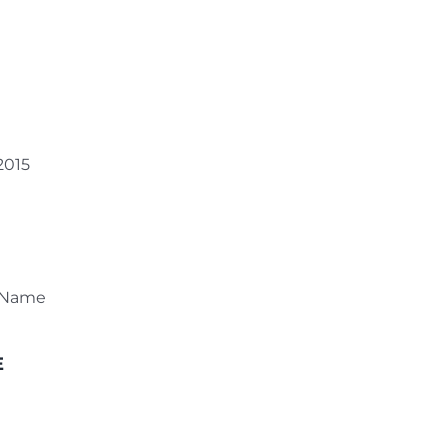
2015
 Name
E