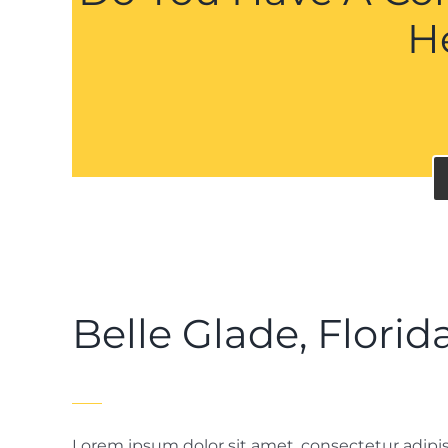
H
Belle Glade, Florid
Lorem ipsum dolor sit amet, consectetur adipisc