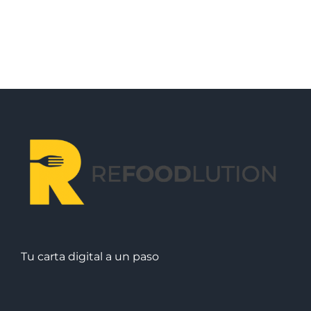
alimentarias
en
los
restaurantes
Tu carta digital a un paso