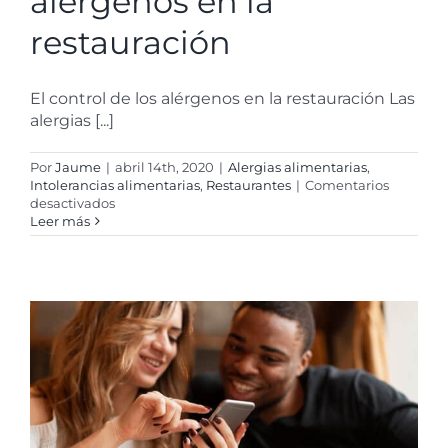
alérgenos en la
restauración
El control de los alérgenos en la restauración Las
alergias [...]
Por
Jaume
|
abril 14th, 2020
|
Alergias alimentarias
,
Intolerancias alimentarias
,
Restaurantes
|
Comentarios
en
desactivados
El
Leer más
control
de
los
alérgenos
en
la
restauración