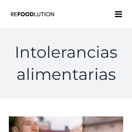
Saltar
al
contenido
Intolerancias
alimentarias