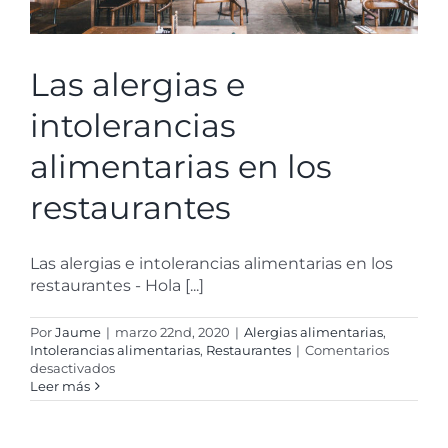
Las alergias e
intolerancias
alimentarias en los
restaurantes
Las alergias e intolerancias alimentarias en los
restaurantes - Hola [...]
Por
Jaume
|
marzo 22nd, 2020
|
Alergias alimentarias
,
Intolerancias alimentarias
,
Restaurantes
|
Comentarios
en
desactivados
Las
Leer más
alergias
e
intolerancias