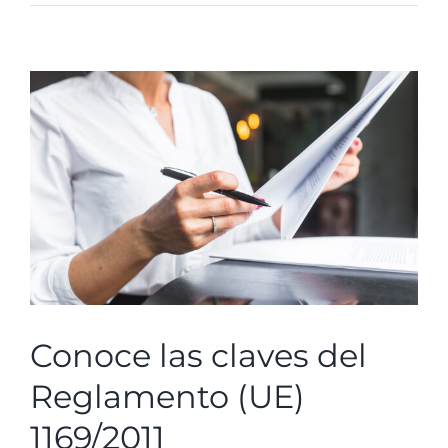
buen
uso
de
la
tecnología
mejora
el
funcionamiento
del
restaurante
Conoce las claves del
Reglamento (UE)
1169/2011