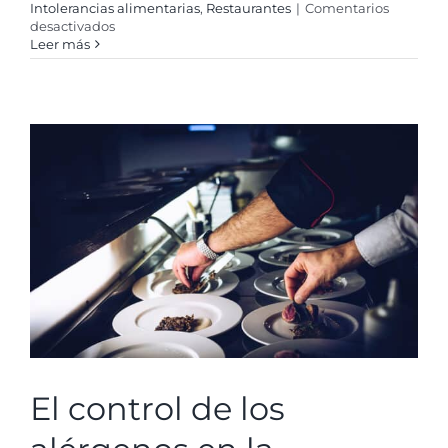
Intolerancias alimentarias
,
Restaurantes
|
Comentarios
en
desactivados
Aprobada
Leer más
en
Perú
la
reanudación
de
los
Restaurantes
El control de los