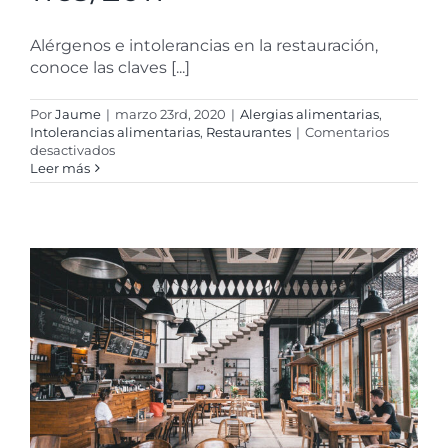
Alérgenos e intolerancias en la restauración,
conoce las claves [...]
Por
Jaume
|
marzo 23rd, 2020
|
Alergias alimentarias
,
Intolerancias alimentarias
,
Restaurantes
|
Comentarios
en
desactivados
Conoce
Leer más
las
claves
del
Reglamento
(UE)
1169/2011